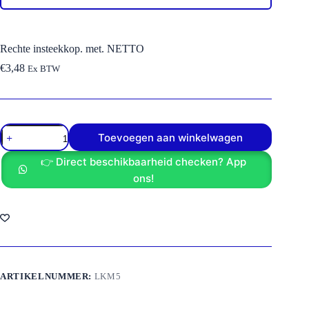
Rechte insteekkop. met. NETTO
€
3,48
Ex BTW
Rechte
Toevoegen aan winkelwagen
insteekkop.
met.
👉 Direct beschikbaarheid checken? App
NETTO
aantal
ons!
ARTIKELNUMMER:
LKM5