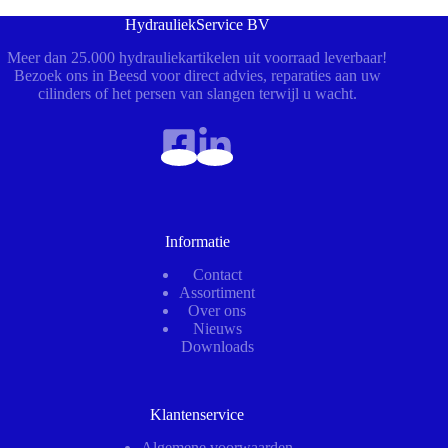
HydrauliekService BV
Meer dan 25.000 hydrauliekartikelen uit voorraad leverbaar!
Bezoek ons in Beesd voor direct advies, reparaties aan uw
cilinders of het persen van slangen terwijl u wacht.
Informatie
Contact
Assortiment
Over ons
Nieuws
Downloads
Klantenservice
Algemene voorwaarden