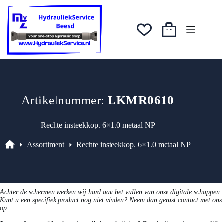
Ga
naar
de
inhoud
Winkelwagen
Artikelnummer:
LKMR0610
Rechte insteekkop. 6×1.0 metaal NP
Assortiment
Rechte insteekkop. 6×1.0 metaal NP
Assortiment
Achter de schermen werken wij hard aan het vullen van onze digitale schappen.
Kunt u een specifiek product nog niet vinden? Neem dan gerust contact met ons
op.