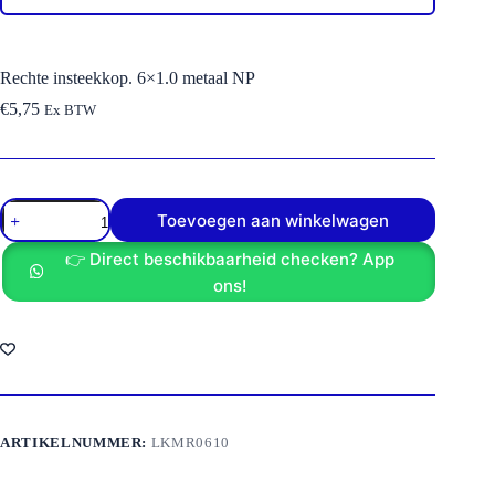
Rechte insteekkop. 6×1.0 metaal NP
€
5,75
Ex BTW
Rechte
Toevoegen aan winkelwagen
insteekkop.
6x1.0
👉 Direct beschikbaarheid checken? App
metaal
NP
ons!
aantal
ARTIKELNUMMER:
LKMR0610