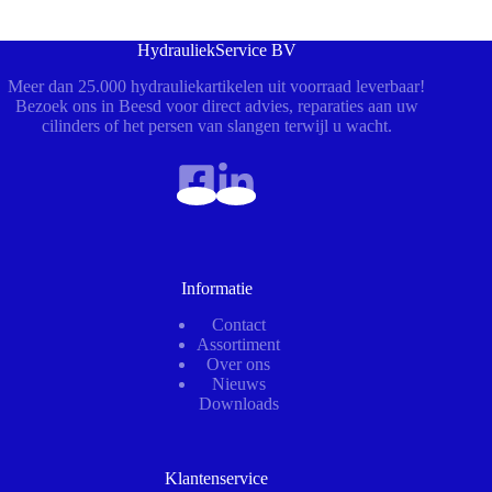
HydrauliekService BV
Meer dan 25.000 hydrauliekartikelen uit voorraad leverbaar!
Bezoek ons in Beesd voor direct advies, reparaties aan uw
cilinders of het persen van slangen terwijl u wacht.
Informatie
Contact
Assortiment
Over ons
Nieuws
Downloads
Klantenservice