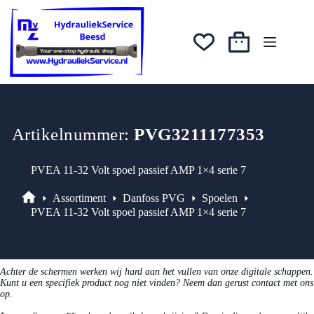
Ga
was:
is:
naar
€657,56.
€558,93.
de
inhoud
Winkelwagen
Artikelnummer:
PVG3211177353
PVEA 11-32 Volt spoel passief AMP 1×4 serie 7
Assortiment
Danfoss PVG
Spoelen
Assortiment
PVEA 11-32 Volt spoel passief AMP 1×4 serie 7
Achter de schermen werken wij hard aan het vullen van onze digitale schappen.
Kunt u een specifiek product nog niet vinden? Neem dan gerust contact met ons
op.