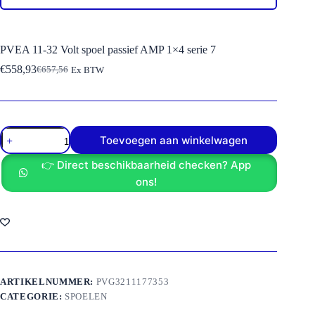
PVEA 11-32 Volt spoel passief AMP 1×4 serie 7
€
558,93
€
657,56
Ex BTW
Oorspronkelijke
Huidige
prijs
prijs
was:
is:
€657,56.
€558,93.
PVEA
Toevoegen aan winkelwagen
11-
32
👉 Direct beschikbaarheid checken? App
Volt
spoel
ons!
passief
AMP
1x4
serie
7
aantal
ARTIKELNUMMER:
PVG3211177353
CATEGORIE:
SPOELEN