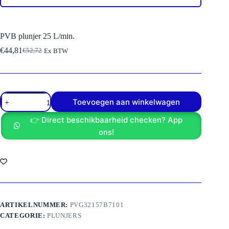
PVB plunjer 25 L/min.
€
44,81
€
52,72
Ex BTW
Oorspronkelijke
Huidige
prijs
prijs
was:
is:
€52,72.
€44,81.
PVB
Toevoegen aan winkelwagen
plunjer
25
👉 Direct beschikbaarheid checken? App
L/min.
aantal
ons!
ARTIKELNUMMER:
PVG32157B7101
CATEGORIE:
PLUNJERS