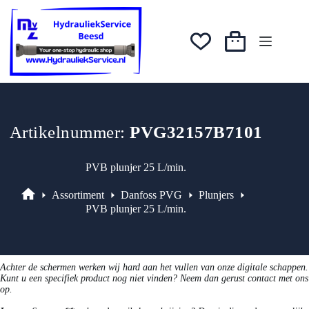
Ga
was:
is:
naar
€52,72.
€44,81.
de
inhoud
Winkelwagen
Artikelnummer:
PVG32157B7101
PVB plunjer 25 L/min.
Assortiment
Danfoss PVG
Plunjers
Assortiment
PVB plunjer 25 L/min.
Achter de schermen werken wij hard aan het vullen van onze digitale schappen.
Kunt u een specifiek product nog niet vinden? Neem dan gerust contact met ons
op.