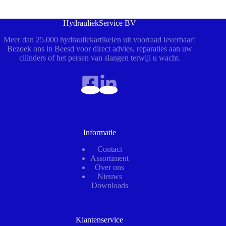
HydrauliekService BV
Meer dan 25.000 hydrauliekartikelen uit voorraad leverbaar!
Bezoek ons in Beesd voor direct advies, reparaties aan uw
cilinders of het persen van slangen terwijl u wacht.
Informatie
Contact
Assortiment
Over ons
Nieuws
Downloads
Klantenservice