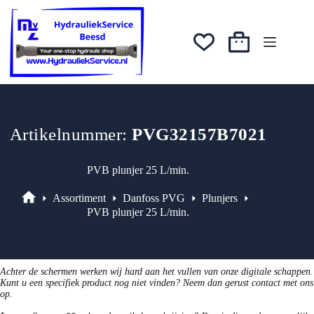
Ga
was:
is:
naar
€71,28.
€60,59.
de
inhoud
Winkelwagen
Artikelnummer:
PVG32157B7021
PVB plunjer 25 L/min.
Assortiment
Danfoss PVG
Plunjers
Assortiment
PVB plunjer 25 L/min.
Achter de schermen werken wij hard aan het vullen van onze digitale schappen.
Kunt u een specifiek product nog niet vinden? Neem dan gerust contact met ons
op.