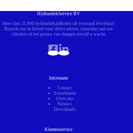
HydrauliekService BV
Meer dan 25.000 hydrauliekartikelen uit voorraad leverbaar!
Bezoek ons in Beesd voor direct advies, reparaties aan uw
cilinders of het persen van slangen terwijl u wacht.
Informatie
Contact
Assortiment
Over ons
Nieuws
Downloads
Klantenservice