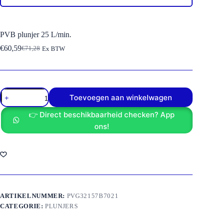
PVB plunjer 25 L/min.
€
60,59
€
71,28
Ex BTW
Oorspronkelijke
Huidige
prijs
prijs
was:
is:
€71,28.
€60,59.
PVB
Toevoegen aan winkelwagen
plunjer
25
👉 Direct beschikbaarheid checken? App
L/min.
aantal
ons!
ARTIKELNUMMER:
PVG32157B7021
CATEGORIE:
PLUNJERS