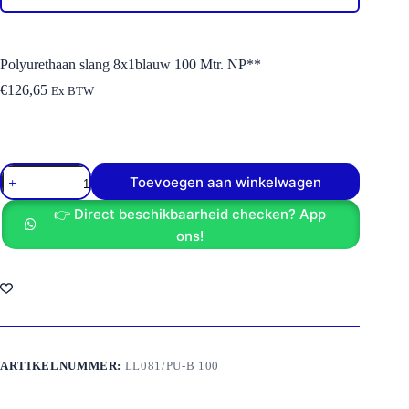
Polyurethaan slang 8x1blauw 100 Mtr. NP**
€
126,65
Ex BTW
Polyurethaan
Toevoegen aan winkelwagen
slang
8x1blauw
👉 Direct beschikbaarheid checken? App
100
Mtr.
ons!
NP**
aantal
ARTIKELNUMMER:
LL081/PU-B 100