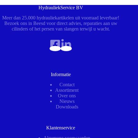
HydrauliekService BV
Meer dan 25.000 hydrauliekartikelen uit voorraad leverbaar!
Bezoek ons in Beesd voor direct advies, reparaties aan uw
cilinders of het persen van slangen terwijl u wacht.
Informatie
Contact
Assortiment
Over ons
Nieuws
Downloads
Klantenservice
Algemene voorwaarden