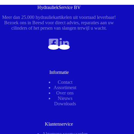
HydrauliekService BV
Meer dan 25.000 hydrauliekartikelen uit voorraad leverbaar!
Bezoek ons in Beesd voor direct advies, reparaties aan uw
cilinders of het persen van slangen terwijl u wacht.
Informatie
Contact
Assortiment
Over ons
Nieuws
Downloads
Klantenservice
Algemene voorwaarden