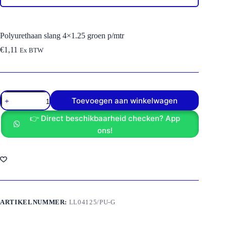
Polyurethaan slang 4×1.25 groen p/mtr
€
1,11
Ex BTW
Polyurethaan
Toevoegen aan winkelwagen
slang
4x1.25
👉 Direct beschikbaarheid checken? App
groen
p/mtr
ons!
aantal
ARTIKELNUMMER:
LL04125/PU-G