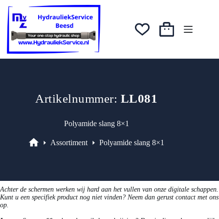
Ga
naar
de
inhoud
Winkelwagen
Artikelnummer:
LL081
Polyamide slang 8×1
Assortiment
Polyamide slang 8×1
Assortiment
Achter de schermen werken wij hard aan het vullen van onze digitale schappen.
Kunt u een specifiek product nog niet vinden? Neem dan gerust contact met ons
op.