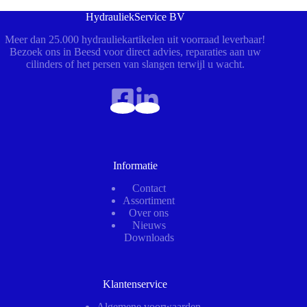
HydrauliekService BV
Meer dan 25.000 hydrauliekartikelen uit voorraad leverbaar!
Bezoek ons in Beesd voor direct advies, reparaties aan uw
cilinders of het persen van slangen terwijl u wacht.
Informatie
Contact
Assortiment
Over ons
Nieuws
Downloads
Klantenservice
Algemene voorwaarden