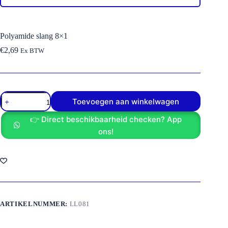
Polyamide slang 8×1
€
2,69
Ex BTW
Polyamide
Toevoegen aan winkelwagen
slang
8x1
👉 Direct beschikbaarheid checken? App
aantal
ons!
ARTIKELNUMMER:
LL081