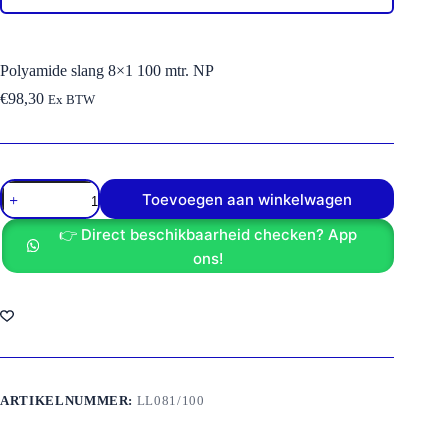
Polyamide slang 8×1 100 mtr. NP
€
98,30
Ex BTW
Polyamide
Toevoegen aan winkelwagen
slang
8x1
👉 Direct beschikbaarheid checken? App
100
mtr.
ons!
NP
aantal
ARTIKELNUMMER:
LL081/100