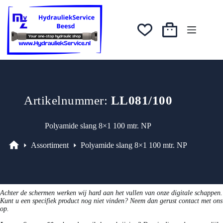
Ga
naar
de
inhoud
Winkelwagen
Artikelnummer:
LL081/100
Polyamide slang 8×1 100 mtr. NP
Assortiment
Polyamide slang 8×1 100 mtr. NP
Assortiment
Achter de schermen werken wij hard aan het vullen van onze digitale schappen.
Kunt u een specifiek product nog niet vinden? Neem dan gerust contact met ons
op.