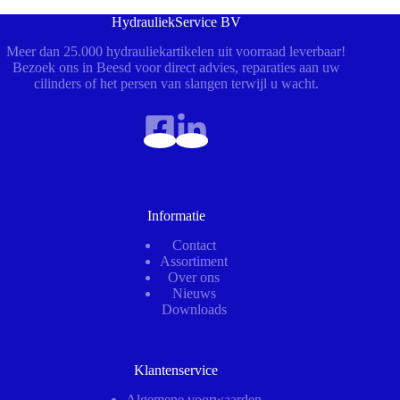
HydrauliekService BV
Meer dan 25.000 hydrauliekartikelen uit voorraad leverbaar!
Bezoek ons in Beesd voor direct advies, reparaties aan uw
cilinders of het persen van slangen terwijl u wacht.
Informatie
Contact
Assortiment
Over ons
Nieuws
Downloads
Klantenservice
Algemene voorwaarden