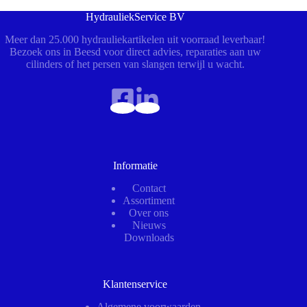
HydrauliekService BV
Meer dan 25.000 hydrauliekartikelen uit voorraad leverbaar!
Bezoek ons in Beesd voor direct advies, reparaties aan uw
cilinders of het persen van slangen terwijl u wacht.
Informatie
Contact
Assortiment
Over ons
Nieuws
Downloads
Klantenservice
Algemene voorwaarden