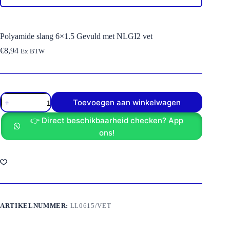
Polyamide slang 6×1.5 Gevuld met NLGI2 vet
€
8,94
Ex BTW
Polyamide
Toevoegen aan winkelwagen
slang
6x1.5
👉 Direct beschikbaarheid checken? App
Gevuld
met
ons!
NLGI2
vet
aantal
ARTIKELNUMMER:
LL0615/VET