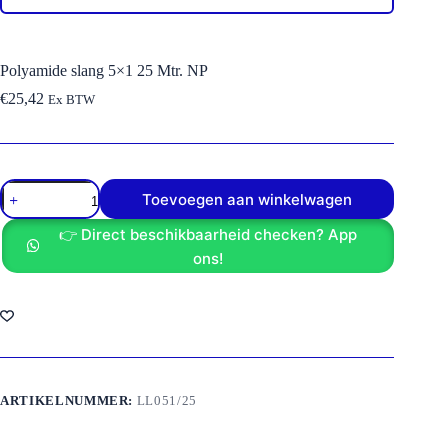
Polyamide slang 5×1 25 Mtr. NP
€
25,42
Ex BTW
Polyamide
Toevoegen aan winkelwagen
slang
5x1
👉 Direct beschikbaarheid checken? App
25
Mtr.
ons!
NP
aantal
ARTIKELNUMMER:
LL051/25