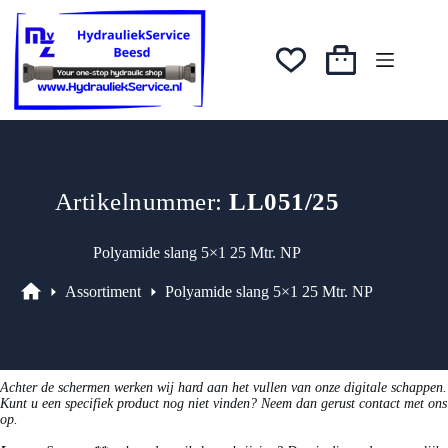
Ga
naar
de
inhoud
Winkelwagen
Artikelnummer:
LL051/25
Polyamide slang 5×1 25 Mtr. NP
Assortiment
Polyamide slang 5×1 25 Mtr. NP
Assortiment
Achter de schermen werken wij hard aan het vullen van onze digitale schappen.
Kunt u een specifiek product nog niet vinden? Neem dan gerust contact met ons
op.