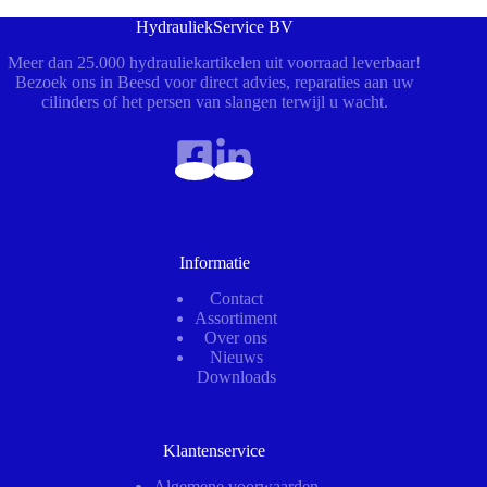
HydrauliekService BV
Meer dan 25.000 hydrauliekartikelen uit voorraad leverbaar!
Bezoek ons in Beesd voor direct advies, reparaties aan uw
cilinders of het persen van slangen terwijl u wacht.
Informatie
Contact
Assortiment
Over ons
Nieuws
Downloads
Klantenservice
Algemene voorwaarden