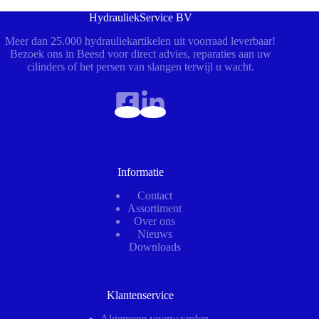
HydrauliekService BV
Meer dan 25.000 hydrauliekartikelen uit voorraad leverbaar!
Bezoek ons in Beesd voor direct advies, reparaties aan uw
cilinders of het persen van slangen terwijl u wacht.
Informatie
Contact
Assortiment
Over ons
Nieuws
Downloads
Klantenservice
Algemene voorwaarden