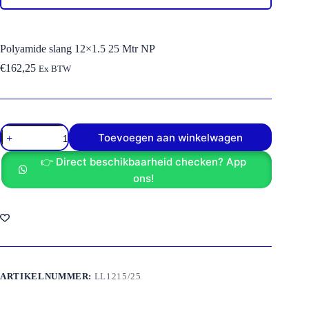
Polyamide slang 12×1.5 25 Mtr NP
€
162,25
Ex BTW
Polyamide
Toevoegen aan winkelwagen
slang
12x1.5
👉 Direct beschikbaarheid checken? App
25
Mtr
ons!
NP
aantal
ARTIKELNUMMER:
LL1215/25