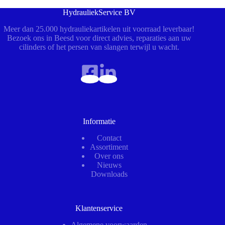
HydrauliekService BV
Meer dan 25.000 hydrauliekartikelen uit voorraad leverbaar!
Bezoek ons in Beesd voor direct advies, reparaties aan uw
cilinders of het persen van slangen terwijl u wacht.
Informatie
Contact
Assortiment
Over ons
Nieuws
Downloads
Klantenservice
Algemene voorwaarden