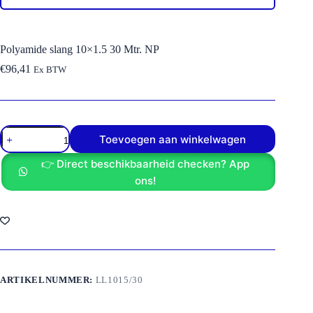
Polyamide slang 10×1.5 30 Mtr. NP
€
96,41
Ex BTW
Polyamide
Toevoegen aan winkelwagen
slang
10x1.5
👉 Direct beschikbaarheid checken? App
30
Mtr.
ons!
NP
aantal
ARTIKELNUMMER:
LL1015/30