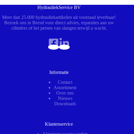
HydrauliekService BV
Meer dan 25.000 hydrauliekartikelen uit voorraad leverbaar!
Bezoek ons in Beesd voor direct advies, reparaties aan uw
cilinders of het persen van slangen terwijl u wacht.
Informatie
Contact
Assortiment
Over ons
Nieuws
Downloads
Klantenservice
Algemene voorwaarden