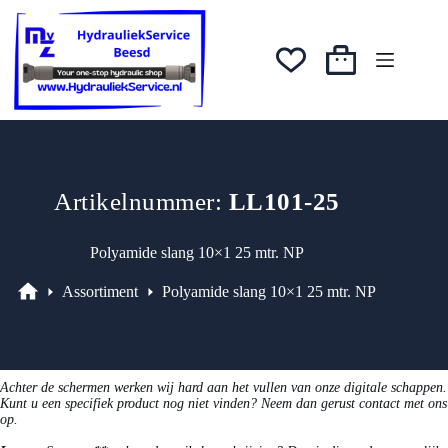
Ga
naar
de
inhoud
Winkelwagen
Artikelnummer:
LL101-25
Polyamide slang 10×1 25 mtr. NP
Assortiment
Polyamide slang 10×1 25 mtr. NP
Assortiment
Achter de schermen werken wij hard aan het vullen van onze digitale schappen.
Kunt u een specifiek product nog niet vinden? Neem dan gerust contact met ons
op.