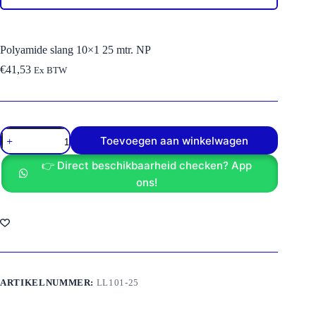
Polyamide slang 10×1 25 mtr. NP
€
41,53
Ex BTW
Polyamide
Toevoegen aan winkelwagen
slang
10x1
👉 Direct beschikbaarheid checken? App
25
mtr.
ons!
NP
aantal
ARTIKELNUMMER:
LL101-25