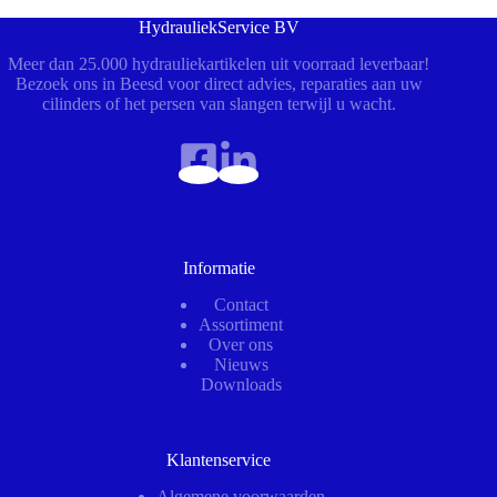
HydrauliekService BV
Meer dan 25.000 hydrauliekartikelen uit voorraad leverbaar!
Bezoek ons in Beesd voor direct advies, reparaties aan uw
cilinders of het persen van slangen terwijl u wacht.
Informatie
Contact
Assortiment
Over ons
Nieuws
Downloads
Klantenservice
Algemene voorwaarden