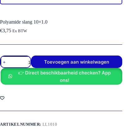
Polyamide slang 10×1.0
€
3,75
Ex BTW
Polyamide
Toevoegen aan winkelwagen
slang
10x1.0
👉 Direct beschikbaarheid checken? App
aantal
ons!
ARTIKELNUMMER:
LL1010