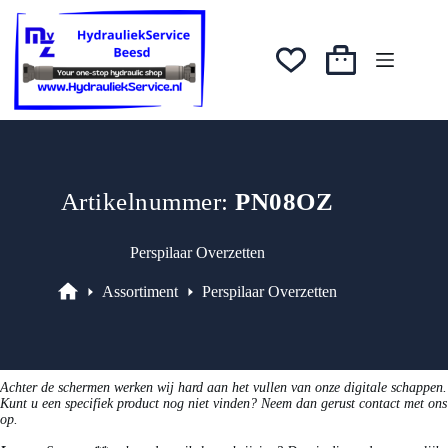
Ga
was:
is:
naar
€11,59.
€9,27.
de
inhoud
Winkelwagen
Artikelnummer:
PN08OZ
Perspilaar Overzetten
Assortiment
Perspilaar Overzetten
Assortiment
Achter de schermen werken wij hard aan het vullen van onze digitale schappen.
Kunt u een specifiek product nog niet vinden? Neem dan gerust contact met ons
op.