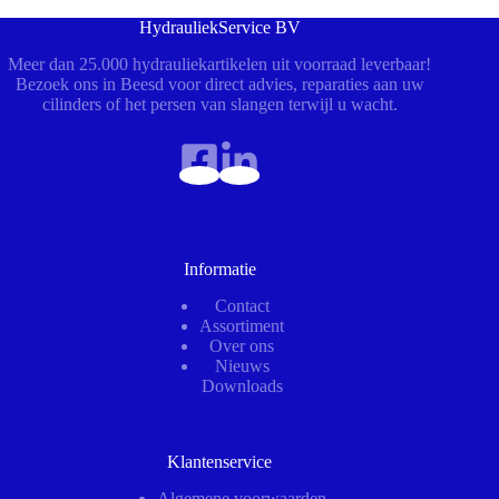
HydrauliekService BV
Meer dan 25.000 hydrauliekartikelen uit voorraad leverbaar!
Bezoek ons in Beesd voor direct advies, reparaties aan uw
cilinders of het persen van slangen terwijl u wacht.
Informatie
Contact
Assortiment
Over ons
Nieuws
Downloads
Klantenservice
Algemene voorwaarden