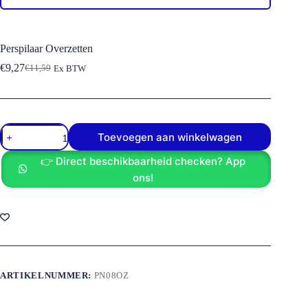
Perspilaar Overzetten
€
9,27
€
11,59
Ex BTW
Oorspronkelijke
Huidige
prijs
prijs
was:
is:
€11,59.
€9,27.
Perspilaar
Toevoegen aan winkelwagen
Overzetten
aantal
👉 Direct beschikbaarheid checken? App
ons!
ARTIKELNUMMER:
PN08OZ