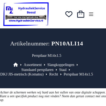
Ga
was:
is:
naar
€6,47.
€5,18.
de
inhoud
Winkelwagen
Artikelnummer:
PN10ALI14
Perspilaar M14x1.5
Assortiment
Slangkoppelingen
Assortiment
Standaard perspilaren
Staal
DKJ JIS-metrisch (Komatsu)
Recht
Perspilaar M14x1.5
Achter de schermen werken wij hard aan het vullen van onze digitale schappen.
Kunt u een specifiek product nog niet vinden? Neem dan gerust contact met ons
op.