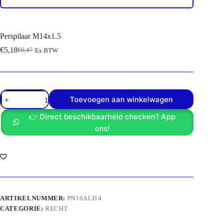
Perspilaar M14x1.5
€
5,18
€
6,47
Ex BTW
Oorspronkelijke
Huidige
prijs
prijs
was:
is:
€6,47.
€5,18.
Perspilaar
Toevoegen aan winkelwagen
M14x1.5
aantal
👉 Direct beschikbaarheid checken? App
ons!
ARTIKELNUMMER:
PN10ALI14
CATEGORIE:
RECHT