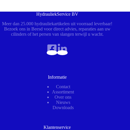
HydrauliekService BV
Meer dan 25.000 hydrauliekartikelen uit voorraad leverbaar!
Bezoek ons in Beesd voor direct advies, reparaties aan uw
cilinders of het persen van slangen terwijl u wacht.
Informatie
Contact
Assortiment
Over ons
Nieuws
Downloads
Klantenservice