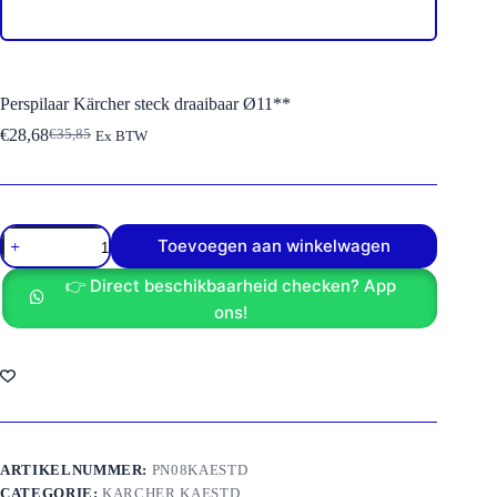
Perspilaar Kärcher steck draaibaar Ø11**
€
28,68
€
35,85
Ex BTW
Oorspronkelijke
Huidige
prijs
prijs
was:
is:
€35,85.
€28,68.
Perspilaar
Toevoegen aan winkelwagen
Kärcher
steck
👉 Direct beschikbaarheid checken? App
draaibaar
Ø11**
ons!
aantal
ARTIKELNUMMER:
PN08KAESTD
CATEGORIE:
KARCHER KAESTD