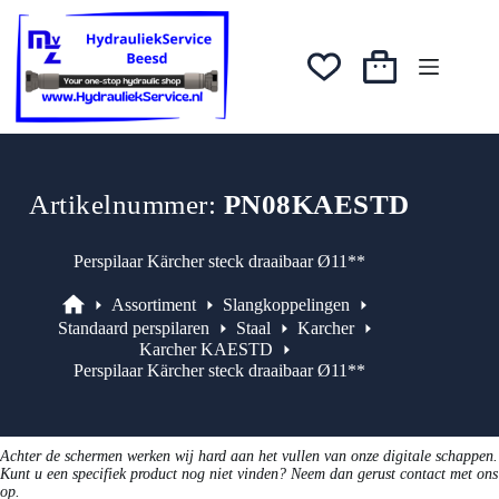
Ga
was:
is:
naar
€35,85.
€28,68.
de
inhoud
Winkelwagen
Artikelnummer:
PN08KAESTD
Perspilaar Kärcher steck draaibaar Ø11**
Assortiment
Slangkoppelingen
Assortiment
Standaard perspilaren
Staal
Karcher
Karcher KAESTD
Perspilaar Kärcher steck draaibaar Ø11**
Achter de schermen werken wij hard aan het vullen van onze digitale schappen.
Kunt u een specifiek product nog niet vinden? Neem dan gerust contact met ons
op.