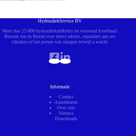
HydrauliekService BV
Meer dan 25.000 hydrauliekartikelen uit voorraad leverbaar!
Bezoek ons in Beesd voor direct advies, reparaties aan uw
cilinders of het persen van slangen terwijl u wacht.
Informatie
Contact
Assortiment
Over ons
Nieuws
Downloads