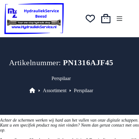
Ga
was:
is:
naar
€27,99.
€22,39.
de
inhoud
Winkelwagen
Artikelnummer:
PN1316AJF45
Perspilaar
Assortiment
Perspilaar
Assortiment
Achter de schermen werken wij hard aan het vullen van onze digitale schappen.
Kunt u een specifiek product nog niet vinden? Neem dan gerust contact met ons
op.