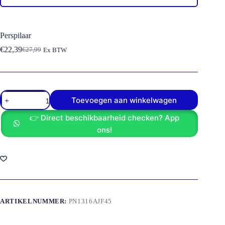
Perspilaar
€
22,39
€
27,99
Ex BTW
Oorspronkelijke
Huidige
prijs
prijs
was:
is:
€27,99.
€22,39.
Perspilaar
Toevoegen aan winkelwagen
aantal
👉 Direct beschikbaarheid checken? App
ons!
ARTIKELNUMMER:
PN1316AJF45