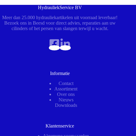
HydrauliekService BV
Meer dan 25.000 hydrauliekartikelen uit voorraad leverbaar!
Bezoek ons in Beesd voor direct advies, reparaties aan uw
cilinders of het persen van slangen terwijl u wacht.
Informatie
Contact
Assortiment
Over ons
Nieuws
Downloads
Klantenservice
Algemene voorwaarden