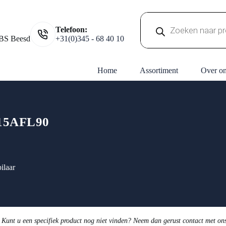
Producten
Telefoon:
zoeken
BS Beesd
+31(0)345 - 68 40 10
Home
Assortiment
Over o
15AFL90
ilaar
 Kunt u een specifiek product nog niet vinden? Neem dan gerust contact met on