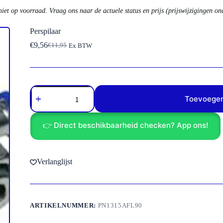
niet op voorraad. Vraag ons naar de actuele status en prijs (prijswijzigingen o
Perspilaar
€
9,56
€
11,95
Ex BTW
Oorspronkelijke
Huidige
prijs
prijs
was:
is:
€11,95.
€9,56.
Perspilaar
aantal
Toevoegen
👉 Direct beschikbaarheid checken? App ons!
Verlanglijst
ARTIKELNUMMER:
PN1315AFL90