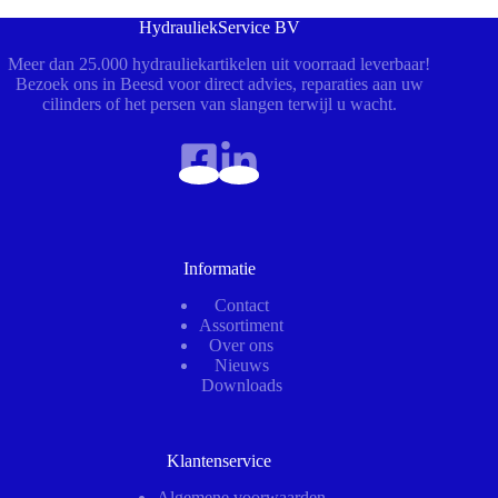
HydrauliekService BV
Meer dan 25.000 hydrauliekartikelen uit voorraad leverbaar!
Bezoek ons in Beesd voor direct advies, reparaties aan uw
cilinders of het persen van slangen terwijl u wacht.
Informatie
Contact
Assortiment
Over ons
Nieuws
Downloads
Klantenservice
Algemene voorwaarden