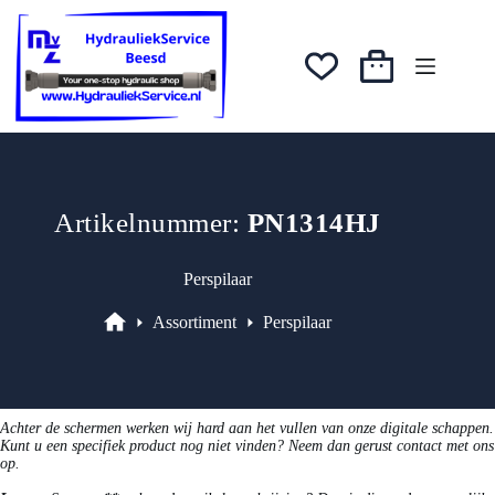
Ga
was:
is:
naar
€4,13.
€3,30.
de
inhoud
Winkelwagen
Artikelnummer:
PN1314HJ
Perspilaar
Assortiment
Perspilaar
Assortiment
Achter de schermen werken wij hard aan het vullen van onze digitale schappen.
Kunt u een specifiek product nog niet vinden? Neem dan gerust contact met ons
op.