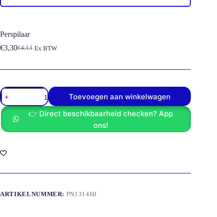
Perspilaar
€
3,30
€
4,13
Ex BTW
Oorspronkelijke
Huidige
prijs
prijs
was:
is:
€4,13.
€3,30.
Perspilaar
Toevoegen aan winkelwagen
aantal
👉 Direct beschikbaarheid checken? App
ons!
ARTIKELNUMMER:
PN1314HJ