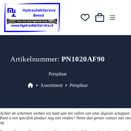
Ga
was:
is:
naar
€10,38.
€8,30.
de
inhoud
Winkelwagen
Artikelnummer:
PN1020AF90
Perspilaar
Assortiment
Perspilaar
Assortiment
Achter de schermen werken wij hard aan het vullen van onze digitale schappen.
Kunt u een specifiek product nog niet vinden? Neem dan gerust contact met ons
op.