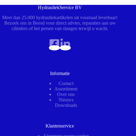
HydrauliekService BV
Meer dan 25.000 hydrauliekartikelen uit voorraad leverbaar!
Bezoek ons in Beesd voor direct advies, reparaties aan uw
cilinders of het persen van slangen terwijl u wacht.
Informatie
Contact
Assortiment
Over ons
Nieuws
Downloads
Klantenservice
Algemene voorwaarden