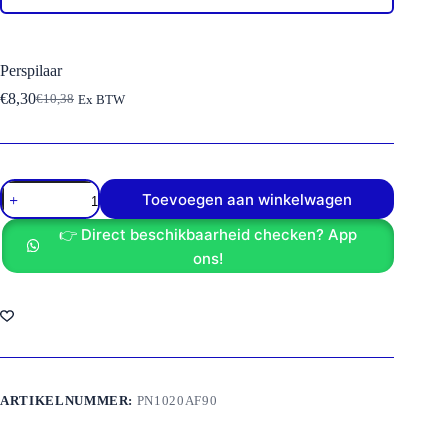
Perspilaar
€
8,30
€
10,38
Ex BTW
Oorspronkelijke
Huidige
prijs
prijs
was:
is:
€10,38.
€8,30.
Perspilaar
Toevoegen aan winkelwagen
aantal
👉 Direct beschikbaarheid checken? App
ons!
ARTIKELNUMMER:
PN1020AF90