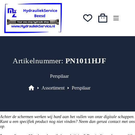
Ga
was:
is:
naar
€10,11.
€8,09.
de
inhoud
Winkelwagen
Artikelnummer:
PN1011HJF
Perspilaar
Assortiment
Perspilaar
Assortiment
Achter de schermen werken wij hard aan het vullen van onze digitale schappen.
Kunt u een specifiek product nog niet vinden? Neem dan gerust contact met ons
op.