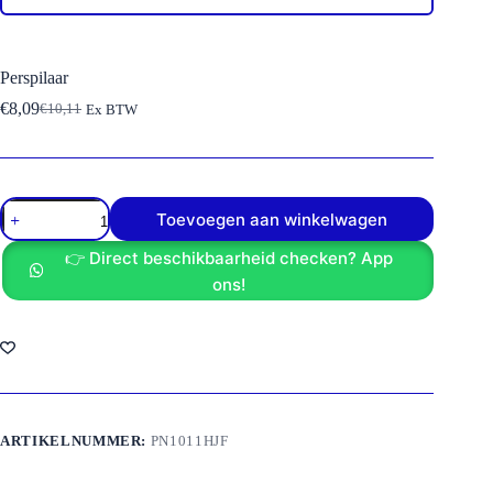
Perspilaar
€
8,09
€
10,11
Ex BTW
Oorspronkelijke
Huidige
prijs
prijs
was:
is:
€10,11.
€8,09.
Perspilaar
Toevoegen aan winkelwagen
aantal
👉 Direct beschikbaarheid checken? App
ons!
ARTIKELNUMMER:
PN1011HJF