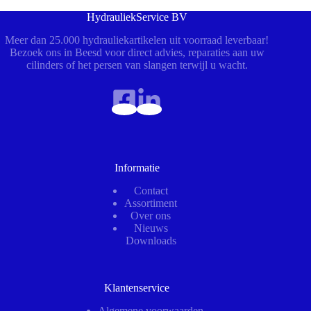
HydrauliekService BV
Meer dan 25.000 hydrauliekartikelen uit voorraad leverbaar!
Bezoek ons in Beesd voor direct advies, reparaties aan uw
cilinders of het persen van slangen terwijl u wacht.
Informatie
Contact
Assortiment
Over ons
Nieuws
Downloads
Klantenservice
Algemene voorwaarden