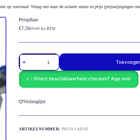
niet op voorraad. Vraag ons naar de actuele status en prijs (prijswijzigingen o
Perspilaar
€
7,56
€
9,45
Ex BTW
Oorspronkelijke
Huidige
prijs
prijs
was:
is:
€9,45.
€7,56.
Perspilaar
aantal
Toevoegen
👉 Direct beschikbaarheid checken? App ons!
Verlanglijst
ARTIKELNUMMER:
PN1011AJF45