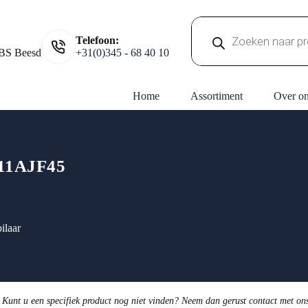
Producten
Telefoon:
zoeken
BS Beesd
+31(0)345 - 68 40 10
Home
Assortiment
Over o
11AJF45
ilaar
 Kunt u een specifiek product nog niet vinden? Neem dan gerust contact met on