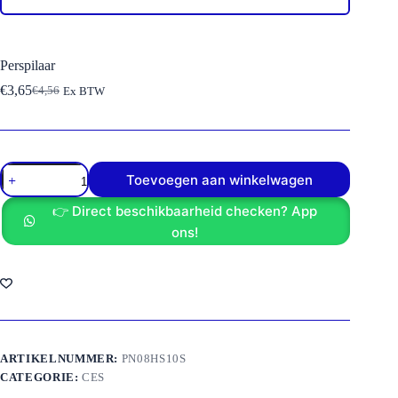
Perspilaar
€
3,65
€
4,56
Ex BTW
Oorspronkelijke
Huidige
prijs
prijs
was:
is:
€4,56.
€3,65.
Perspilaar
Toevoegen aan winkelwagen
aantal
👉 Direct beschikbaarheid checken? App
ons!
ARTIKELNUMMER:
PN08HS10S
CATEGORIE:
CES