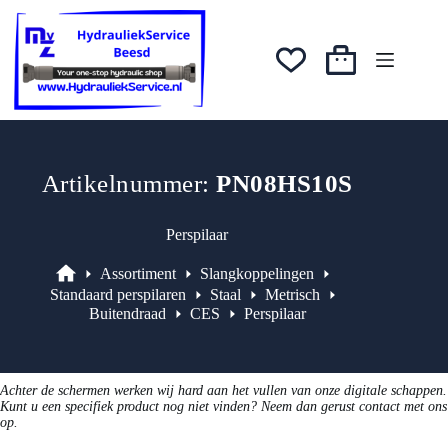
Ga
was:
is:
naar
€4,56.
€3,65.
de
inhoud
Winkelwagen
Artikelnummer:
PN08HS10S
Perspilaar
Assortiment
Slangkoppelingen
Assortiment
Standaard perspilaren
Staal
Metrisch
Buitendraad
CES
Perspilaar
Achter de schermen werken wij hard aan het vullen van onze digitale schappen.
Kunt u een specifiek product nog niet vinden? Neem dan gerust contact met ons
op.