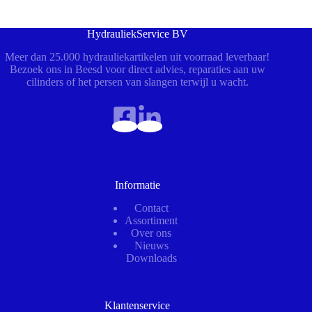
HydrauliekService BV
Meer dan 25.000 hydrauliekartikelen uit voorraad leverbaar!
Bezoek ons in Beesd voor direct advies, reparaties aan uw
cilinders of het persen van slangen terwijl u wacht.
Informatie
Contact
Assortiment
Over ons
Nieuws
Downloads
Klantenservice