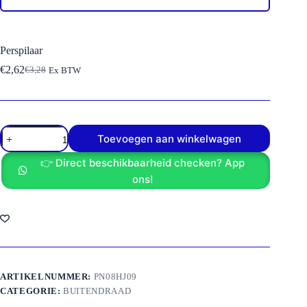
Perspilaar
€
2,62
€
3,28
Ex BTW
Oorspronkelijke
Huidige
prijs
prijs
was:
is:
€3,28.
€2,62.
Perspilaar
Toevoegen aan winkelwagen
aantal
👉 Direct beschikbaarheid checken? App
ons!
ARTIKELNUMMER:
PN08HJ09
CATEGORIE:
BUITENDRAAD