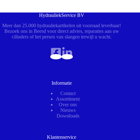
HydrauliekService BV
Meer dan 25.000 hydrauliekartikelen uit voorraad leverbaar!
Bezoek ons in Beesd voor direct advies, reparaties aan uw
cilinders of het persen van slangen terwijl u wacht.
Informatie
Contact
Assortiment
Over ons
Nieuws
Downloads
Klantenservice