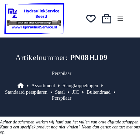
Ga
was:
is:
naar
€3,28.
€2,62.
de
inhoud
Winkelwagen
Artikelnummer:
PN08HJ09
Perspilaar
Assortiment
Slangkoppelingen
Assortiment
Standaard perspilaren
Staal
JIC
Buitendraad
Perspilaar
Achter de schermen werken wij hard aan het vullen van onze digitale schappen.
Kunt u een specifiek product nog niet vinden? Neem dan gerust contact met ons
op.