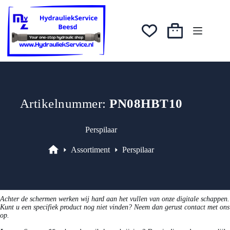
Ga
was:
is:
naar
€4,53.
€3,62.
de
inhoud
Winkelwagen
Artikelnummer:
PN08HBT10
Perspilaar
Assortiment
Perspilaar
Assortiment
Achter de schermen werken wij hard aan het vullen van onze digitale schappen.
Kunt u een specifiek product nog niet vinden? Neem dan gerust contact met ons
op.