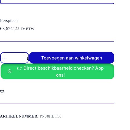
Perspilaar
€
3,62
€
4,53
Ex BTW
Oorspronkelijke
Huidige
prijs
prijs
was:
is:
€4,53.
€3,62.
Perspilaar
Toevoegen aan winkelwagen
aantal
👉 Direct beschikbaarheid checken? App
ons!
ARTIKELNUMMER:
PN08HBT10