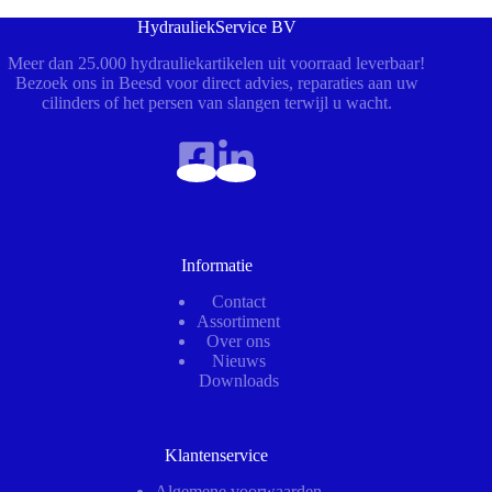
HydrauliekService BV
Meer dan 25.000 hydrauliekartikelen uit voorraad leverbaar!
Bezoek ons in Beesd voor direct advies, reparaties aan uw
cilinders of het persen van slangen terwijl u wacht.
Informatie
Contact
Assortiment
Over ons
Nieuws
Downloads
Klantenservice
Algemene voorwaarden