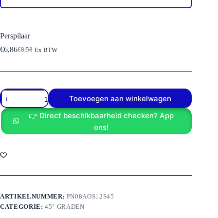
Perspilaar
€
6,86
€
8,58
Ex BTW
Oorspronkelijke
Huidige
prijs
prijs
was:
is:
€8,58.
€6,86.
Perspilaar
Toevoegen aan winkelwagen
aantal
👉 Direct beschikbaarheid checken? App
ons!
ARTIKELNUMMER:
PN08AOS12S45
CATEGORIE:
45° GRADEN