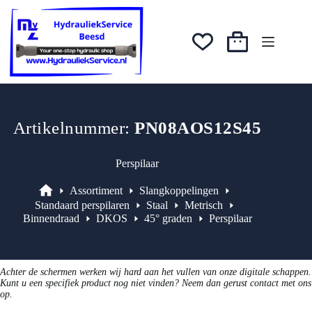
Ga
was:
is:
naar
€8,58.
€6,86.
de
inhoud
Winkelwagen
Artikelnummer:
PN08AOS12S45
Perspilaar
Assortiment
Slangkoppelingen
Assortiment
Standaard perspilaren
Staal
Metrisch
Binnendraad
DKOS
45° graden
Perspilaar
Achter de schermen werken wij hard aan het vullen van onze digitale schappen.
Kunt u een specifiek product nog niet vinden? Neem dan gerust contact met ons
op.