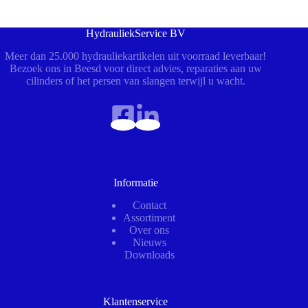
HydrauliekService BV
Meer dan 25.000 hydrauliekartikelen uit voorraad leverbaar!
Bezoek ons in Beesd voor direct advies, reparaties aan uw
cilinders of het persen van slangen terwijl u wacht.
Informatie
Contact
Assortiment
Over ons
Nieuws
Downloads
Klantenservice