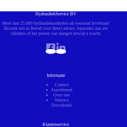
HydrauliekService BV
Meer dan 25.000 hydrauliekartikelen uit voorraad leverbaar!
Bezoek ons in Beesd voor direct advies, reparaties aan uw
cilinders of het persen van slangen terwijl u wacht.
Informatie
Contact
Assortiment
Over ons
Nieuws
Downloads
Klantenservice