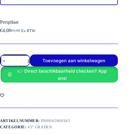
Perspilaar
€
4,08
€
5,10
Ex BTW
Oorspronkelijke
Huidige
prijs
prijs
was:
is:
€5,10.
€4,08.
Perspilaar
Toevoegen aan winkelwagen
aantal
👉 Direct beschikbaarheid checken? App
ons!
ARTIKELNUMMER:
PN08AOS08S45
CATEGORIE:
45° GRADEN