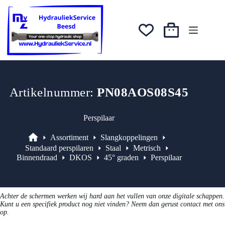
Ga
was:
is:
naar
€5,10.
€4,08.
de
inhoud
Winkelwagen
Artikelnummer:
PN08AOS08S45
Perspilaar
Assortiment
Slangkoppelingen
Assortiment
Standaard perspilaren
Staal
Metrisch
Binnendraad
DKOS
45° graden
Perspilaar
Achter de schermen werken wij hard aan het vullen van onze digitale schappen.
Kunt u een specifiek product nog niet vinden? Neem dan gerust contact met ons
op.