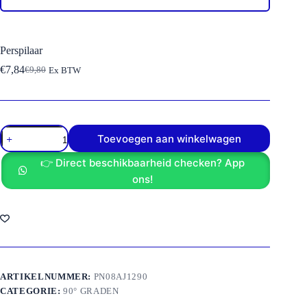
Perspilaar
€
7,84
€
9,80
Ex BTW
Oorspronkelijke
Huidige
prijs
prijs
was:
is:
€9,80.
€7,84.
Perspilaar
Toevoegen aan winkelwagen
aantal
👉 Direct beschikbaarheid checken? App
ons!
ARTIKELNUMMER:
PN08AJ1290
CATEGORIE:
90° GRADEN