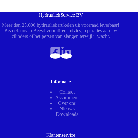
HydrauliekService BV
Meer dan 25.000 hydrauliekartikelen uit voorraad leverbaar!
Bezoek ons in Beesd voor direct advies, reparaties aan uw
cilinders of het persen van slangen terwijl u wacht.
Informatie
Contact
Assortiment
Over ons
Nieuws
Downloads
Klantenservice