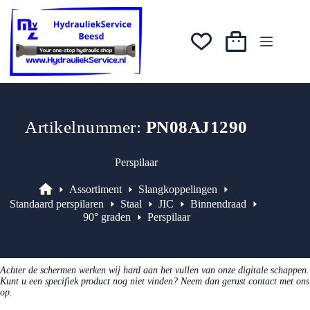
Ga
was:
is:
naar
€9,80.
€7,84.
de
inhoud
Winkelwagen
Artikelnummer:
PN08AJ1290
Perspilaar
Assortiment
Slangkoppelingen
Assortiment
Standaard perspilaren
Staal
JIC
Binnendraad
90° graden
Perspilaar
Achter de schermen werken wij hard aan het vullen van onze digitale schappen.
Kunt u een specifiek product nog niet vinden? Neem dan gerust contact met ons
op.