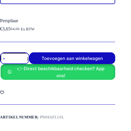
Perspilaar
€
3,65
€
4,56
Ex BTW
Oorspronkelijke
Huidige
prijs
prijs
was:
is:
€4,56.
€3,65.
Perspilaar
Toevoegen aan winkelwagen
aantal
👉 Direct beschikbaarheid checken? App
ons!
ARTIKELNUMMER:
PN08AFL10L