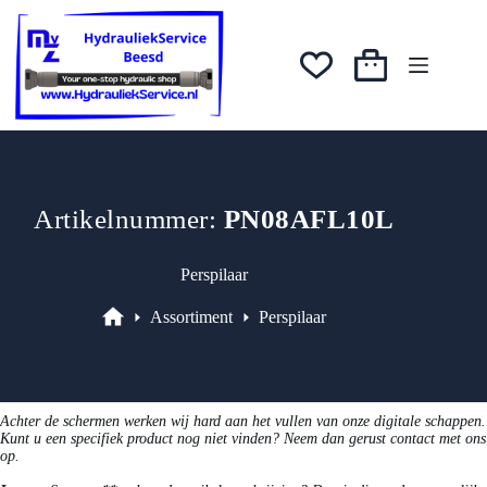
Ga
was:
is:
naar
€4,56.
€3,65.
de
inhoud
Winkelwagen
Artikelnummer:
PN08AFL10L
Perspilaar
Assortiment
Perspilaar
Assortiment
Achter de schermen werken wij hard aan het vullen van onze digitale schappen.
Kunt u een specifiek product nog niet vinden? Neem dan gerust contact met ons
op.