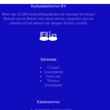
HydrauliekService BV
Meer dan 25.000 hydrauliekartikelen uit voorraad leverbaar!
Bezoek ons in Beesd voor direct advies, reparaties aan uw
cilinders of het persen van slangen terwijl u wacht.
Informatie
Contact
Assortiment
Over ons
Nieuws
Downloads
Klantenservice
Algemene voorwaarden