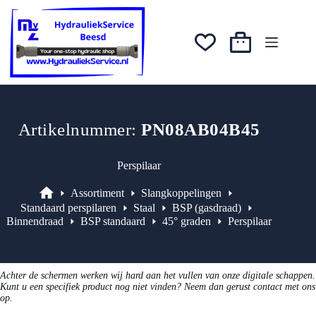
Ga
was:
is:
naar
€7,74.
€6,19.
de
inhoud
Winkelwagen
Artikelnummer:
PN08AB04B45
Perspilaar
Assortiment
Slangkoppelingen
Assortiment
Standaard perspilaren
Staal
BSP (gasdraad)
Binnendraad
BSP standaard
45° graden
Perspilaar
Achter de schermen werken wij hard aan het vullen van onze digitale schappen.
Kunt u een specifiek product nog niet vinden? Neem dan gerust contact met ons
op.