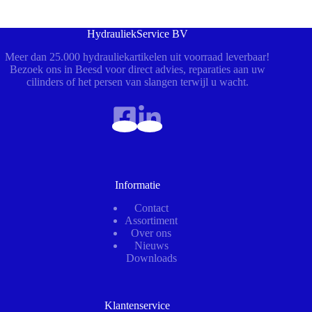
HydrauliekService BV
Meer dan 25.000 hydrauliekartikelen uit voorraad leverbaar!
Bezoek ons in Beesd voor direct advies, reparaties aan uw
cilinders of het persen van slangen terwijl u wacht.
Informatie
Contact
Assortiment
Over ons
Nieuws
Downloads
Klantenservice