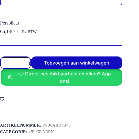
Perspilaar
€
6,19
€
7,74
Ex BTW
Oorspronkelijke
Huidige
prijs
prijs
was:
is:
€7,74.
€6,19.
Perspilaar
Toevoegen aan winkelwagen
aantal
👉 Direct beschikbaarheid checken? App
ons!
ARTIKELNUMMER:
PN08AB04B45
CATEGORIE:
45° GRADEN