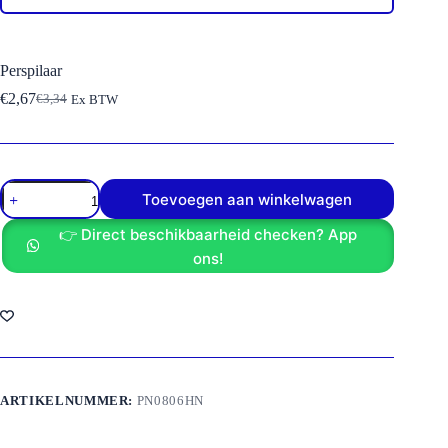
Perspilaar
€
2,67
€
3,34
Ex BTW
Oorspronkelijke
Huidige
prijs
prijs
was:
is:
€3,34.
€2,67.
Perspilaar
Toevoegen aan winkelwagen
aantal
👉 Direct beschikbaarheid checken? App
ons!
ARTIKELNUMMER:
PN0806HN