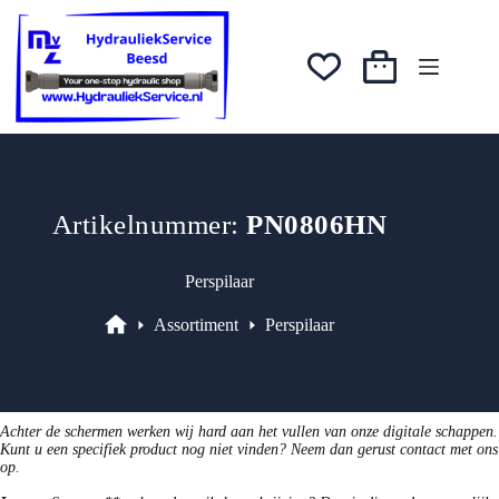
prijs
prijs
Ga
was:
is:
naar
€3,34.
€2,67.
de
inhoud
Winkelwagen
Artikelnummer:
PN0806HN
Perspilaar
Assortiment
Perspilaar
Assortiment
Achter de schermen werken wij hard aan het vullen van onze digitale schappen.
Kunt u een specifiek product nog niet vinden? Neem dan gerust contact met ons
op.