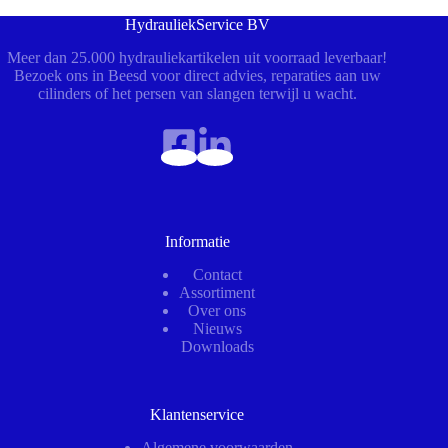
HydrauliekService BV
Meer dan 25.000 hydrauliekartikelen uit voorraad leverbaar!
Bezoek ons in Beesd voor direct advies, reparaties aan uw
cilinders of het persen van slangen terwijl u wacht.
Informatie
Contact
Assortiment
Over ons
Nieuws
Downloads
Klantenservice
Algemene voorwaarden