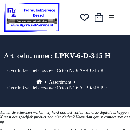
Ga
was:
is:
naar
€147,71.
€132,94.
de
inhoud
Winkelwagen
Artikelnummer:
LPKV-6-D-315 H
Overdrukventiel crossover Cetop NG6 A+B0-315 Bar
Assortiment
Assortiment
Overdrukventiel crossover Cetop NG6 A+B0-315 Bar
Achter de schermen werken wij hard aan het vullen van onze digitale schappen.
Kunt u een specifiek product nog niet vinden? Neem dan gerust contact met ons
op.