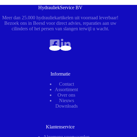
HydrauliekService BV
Meer dan 25.000 hydrauliekartikelen uit voorraad leverbaar!
Bezoek ons in Beesd voor direct advies, reparaties aan uw
cilinders of het persen van slangen terwijl u wacht.
Informatie
Contact
Assortiment
Over ons
Nieuws
Downloads
Klantenservice
Algemene voorwaarden