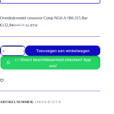
Overdrukventiel crossover Cetop NG6 A+B0-315 Bar
€
132,94
€
147,71
Ex BTW
Oorspronkelijke
Huidige
prijs
prijs
was:
is:
€147,71.
€132,94.
Overdrukventiel
Toevoegen aan winkelwagen
crossover
Cetop
👉 Direct beschikbaarheid checken? App
NG6
A+B0-
ons!
315
Bar
aantal
ARTIKELNUMMER:
LPKV-6-D-315 H