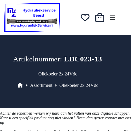
Ga
was:
is:
naar
€1.899,19.
€1.709,27.
de
inhoud
Winkelwagen
Artikelnummer:
LDC023-13
Oliekoeler 2x 24Vdc
Assortiment
Oliekoeler 2x 24Vdc
Assortiment
Achter de schermen werken wij hard aan het vullen van onze digitale schappen.
Kunt u een specifiek product nog niet vinden? Neem dan gerust contact met ons
op.