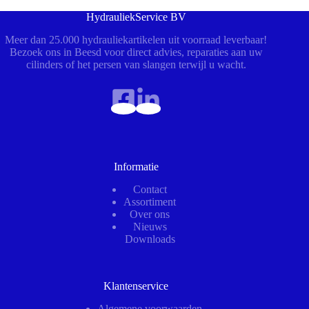
HydrauliekService BV
Meer dan 25.000 hydrauliekartikelen uit voorraad leverbaar!
Bezoek ons in Beesd voor direct advies, reparaties aan uw
cilinders of het persen van slangen terwijl u wacht.
Informatie
Contact
Assortiment
Over ons
Nieuws
Downloads
Klantenservice
Algemene voorwaarden