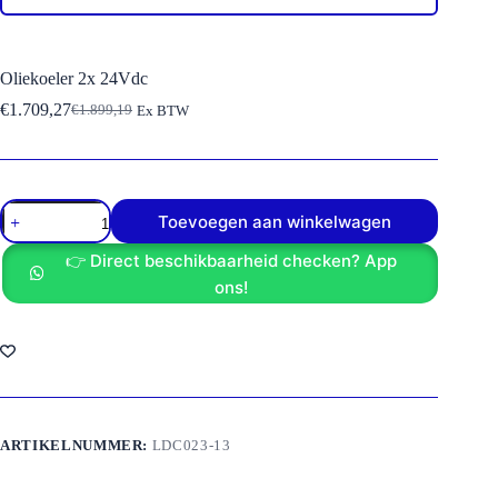
Oliekoeler 2x 24Vdc
€
1.709,27
€
1.899,19
Ex BTW
Oorspronkelijke
Huidige
prijs
prijs
was:
is:
€1.899,19.
€1.709,27.
Oliekoeler
Toevoegen aan winkelwagen
2x
24Vdc
👉 Direct beschikbaarheid checken? App
aantal
ons!
ARTIKELNUMMER:
LDC023-13