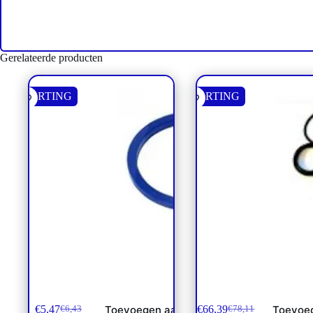
Gerelateerde producten
KORTING
KORTING
Afd. SAE Flens 3000/6000 PSI
Afdichtset **
2″
€
5,47
€
66,39
Toevoegen aan
Toevoe
€
6,43
€
78,11