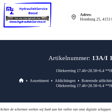
prijs
prijs
Pressure
Ga
was:
is:
aantal
naar
€16,64.
€14,14.
de
Adres:
inhoud
Homburg 25, 4153 
Artikelnummer:
13A/I 
Oliekeerring 17.46×28.58×6.4 **H
Assortiment
Afdichtingen
Roterende afdichti
Assortiment
Oliekeerring 17.46×28.58×6.4 **H
Achter de schermen werken wij hard aan het vullen van onze digitale schappen.