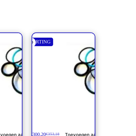
KORTING
cilinder 30
Afdichtset Blijleven cilinder 142
€
300,20
voegen aan
Toevoegen aan
€
353,18