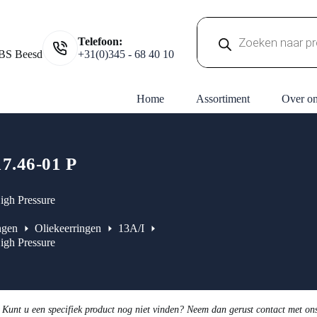
Producten
Telefoon:
zoeken
BS Beesd
+31(0)345 - 68 40 10
Home
Assortiment
Over o
17.46-01 P
igh Pressure
ngen
Oliekeerringen
13A/I
igh Pressure
 Kunt u een specifiek product nog niet vinden? Neem dan gerust contact met on