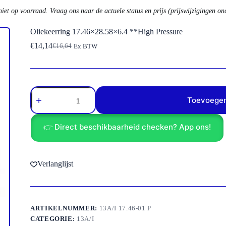
niet op voorraad. Vraag ons naar de actuele status en prijs (prijswijzigingen o
Oliekeerring 17.46×28.58×6.4 **High Pressure
€
14,14
€
16,64
Ex BTW
Oorspronkelijke
Huidige
prijs
prijs
was:
is:
€16,64.
€14,14.
Oliekeerring
17.46x28.58x6.4
Toevoegen
**High
Pressure
aantal
👉 Direct beschikbaarheid checken? App ons!
Verlanglijst
ARTIKELNUMMER:
13A/I 17.46-01 P
CATEGORIE:
13A/I