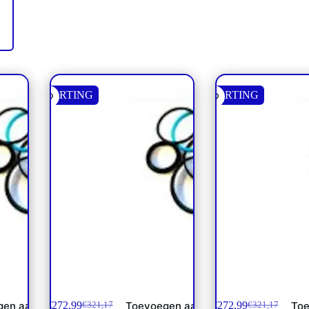
KORTING
KORTING
Afdichtset Blijleven cilinder 29
Afdichtset Blijleven 
€
272,99
€
272,99
gen aan
Toevoegen aan
Toe
€
321,17
€
321,17