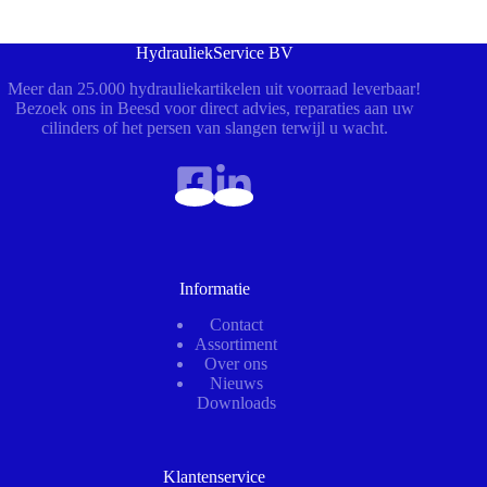
HydrauliekService BV
Meer dan 25.000 hydrauliekartikelen uit voorraad leverbaar!
Bezoek ons in Beesd voor direct advies, reparaties aan uw
cilinders of het persen van slangen terwijl u wacht.
Informatie
Contact
Assortiment
Over ons
Nieuws
Downloads
Klantenservice