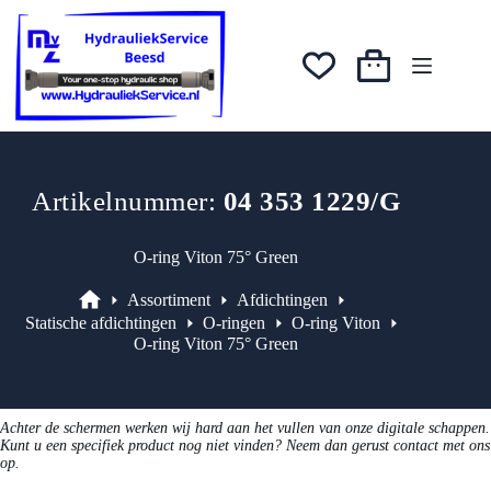
Ga
was:
is:
naar
€1,05.
€0,89.
de
inhoud
Winkelwagen
Artikelnummer:
04 353 1229/G
O-ring Viton 75° Green
Assortiment
Afdichtingen
Assortiment
Statische afdichtingen
O-ringen
O-ring Viton
O-ring Viton 75° Green
Achter de schermen werken wij hard aan het vullen van onze digitale schappen.
Kunt u een specifiek product nog niet vinden? Neem dan gerust contact met ons
op.