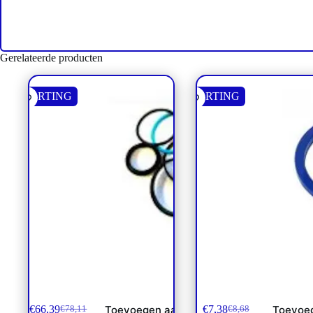
Gerelateerde producten
KORTING
KORTING
Afdichtset **
Afd. SAE Flens 3000/60
2-1/2″
€
66,39
€
7,38
Toevoegen aan
Toevoe
€
78,11
€
8,68