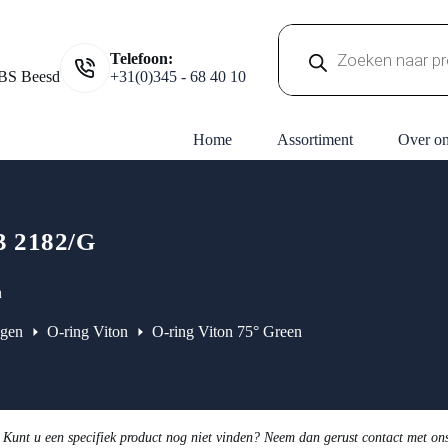
Producten
Telefoon:
zoeken
BS Beesd
+31(0)345 - 68 40 10
Home
Assortiment
Over o
3 2182/G
n
ngen
O-ring Viton
O-ring Viton 75° Green
 Kunt u een specifiek product nog niet vinden? Neem dan gerust contact met on