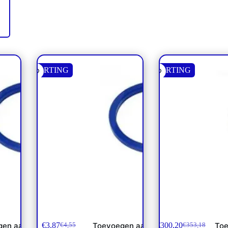
KORTING
KORTING
00 PSI
Afd. SAE Flens 3000/6000 PSI
Afdichtset Blijleven 
1″
€
3,87
€
300,20
gen aan
Toevoegen aan
Toe
€
4,55
€
353,18