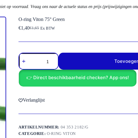
niet op voorraad. Vraag ons naar de actuele status en prijs (prijswijzigingen o
O-ring Viton 75° Green
€
1,40
€
1,65
Ex BTW
Oorspronkelijke
Huidige
prijs
prijs
was:
is:
€1,65.
€1,40.
O-
ring
Toevoegen
Viton
75°
Green
👉 Direct beschikbaarheid checken? App ons!
aantal
Verlanglijst
ARTIKELNUMMER:
04 353 2182/G
CATEGORIE:
O-RING VITON