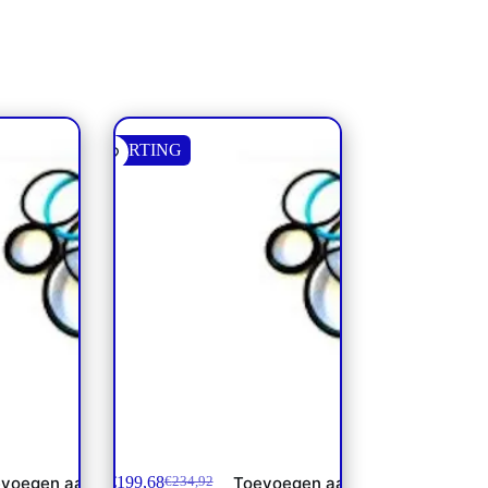
KORTING
cilinder 130
Afdichtset Blijleven cilinder 123
€
199,68
voegen aan
Toevoegen aan
€
234,92