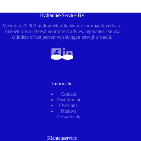
HydrauliekService BV
Meer dan 25.000 hydrauliekartikelen uit voorraad leverbaar!
Bezoek ons in Beesd voor direct advies, reparaties aan uw
cilinders of het persen van slangen terwijl u wacht.
Informatie
Contact
Assortiment
Over ons
Nieuws
Downloads
Klantenservice