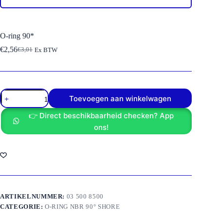
O-ring 90*
€
2,56
€
3,01
Ex BTW
Oorspronkelijke
Huidige
prijs
prijs
was:
is:
€3,01.
€2,56.
O-
Toevoegen aan winkelwagen
ring
90*
👉 Direct beschikbaarheid checken? App
aantal
ons!
ARTIKELNUMMER:
03 500 8500
CATEGORIE:
O-RING NBR 90° SHORE