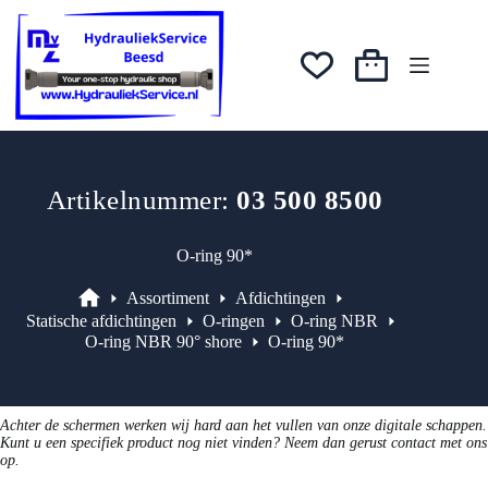
Ga
was:
is:
naar
€3,01.
€2,56.
de
inhoud
Winkelwagen
Artikelnummer:
03 500 8500
O-ring 90*
Assortiment
Afdichtingen
Assortiment
Statische afdichtingen
O-ringen
O-ring NBR
O-ring NBR 90° shore
O-ring 90*
Achter de schermen werken wij hard aan het vullen van onze digitale schappen.
Kunt u een specifiek product nog niet vinden? Neem dan gerust contact met ons
op.