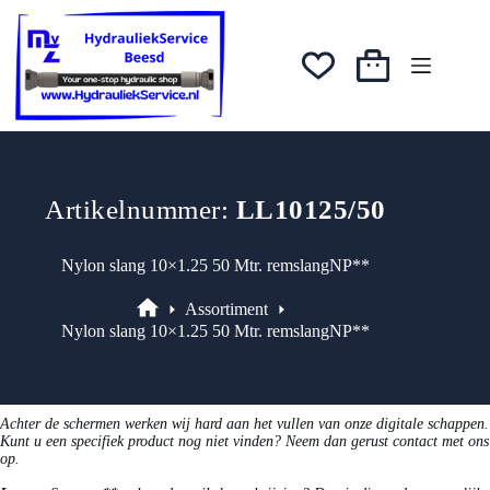
Ga
naar
de
inhoud
Winkelwagen
Artikelnummer:
LL10125/50
Nylon slang 10×1.25 50 Mtr. remslangNP**
Assortiment
Assortiment
Nylon slang 10×1.25 50 Mtr. remslangNP**
Achter de schermen werken wij hard aan het vullen van onze digitale schappen.
Kunt u een specifiek product nog niet vinden? Neem dan gerust contact met ons
op.