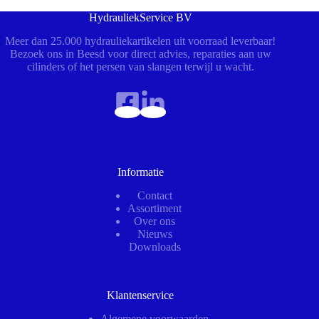
HydrauliekService BV
Meer dan 25.000 hydrauliekartikelen uit voorraad leverbaar!
Bezoek ons in Beesd voor direct advies, reparaties aan uw
cilinders of het persen van slangen terwijl u wacht.
Informatie
Contact
Assortiment
Over ons
Nieuws
Downloads
Klantenservice
Algemene voorwaarden