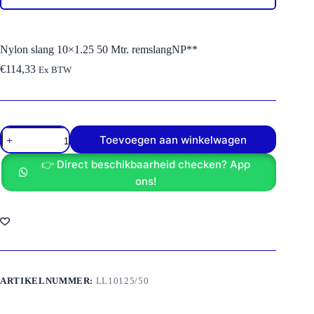
Nylon slang 10×1.25 50 Mtr. remslangNP**
€
114,33
Ex BTW
Nylon
Toevoegen aan winkelwagen
slang
10x1.25
👉 Direct beschikbaarheid checken? App
50
Mtr.
ons!
remslangNP**
aantal
ARTIKELNUMMER:
LL10125/50