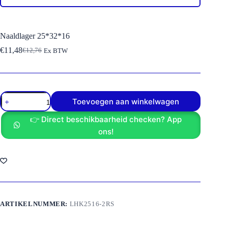
Naaldlager 25*32*16
€
11,48
€
12,76
Ex BTW
Oorspronkelijke
Huidige
prijs
prijs
was:
is:
€12,76.
€11,48.
Naaldlager
Toevoegen aan winkelwagen
25*32*16
aantal
👉 Direct beschikbaarheid checken? App
ons!
ARTIKELNUMMER:
LHK2516-2RS