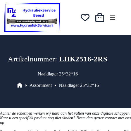
Ga
was:
is:
naar
€12,76.
€11,48.
de
inhoud
Winkelwagen
Artikelnummer:
LHK2516-2RS
Naaldlager 25*32*16
Assortiment
Naaldlager 25*32*16
Assortiment
Achter de schermen werken wij hard aan het vullen van onze digitale schappen.
Kunt u een specifiek product nog niet vinden? Neem dan gerust contact met ons
op.