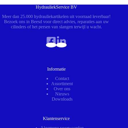
HydrauliekService BV
Meer dan 25.000 hydrauliekartikelen uit voorraad leverbaar!
Bezoek ons in Beesd voor direct advies, reparaties aan uw
cilinders of het persen van slangen terwijl u wacht.
Informatie
Contact
Assortiment
Over ons
Nieuws
Downloads
Klantenservice
Algemene voorwaarden