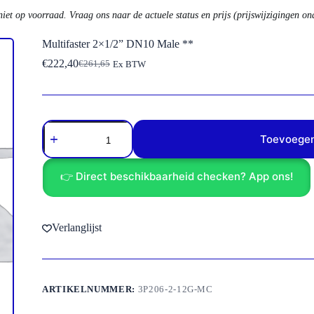
niet op voorraad. Vraag ons naar de actuele status en prijs (prijswijzigingen o
Multifaster 2×1/2” DN10 Male **
€
222,40
€
261,65
Ex BTW
Oorspronkelijke
Huidige
prijs
prijs
was:
is:
€261,65.
€222,40.
Multifaster
2x1/2''
Toevoegen
DN10
Male
**
👉 Direct beschikbaarheid checken? App ons!
aantal
Verlanglijst
ARTIKELNUMMER:
3P206-2-12G-MC