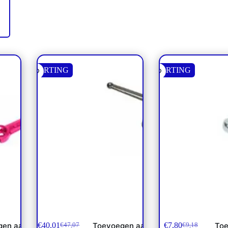
KORTING
KORTING
Drieweg kogelkraan 10L
Handel kogelkraa
€
40,01
€
7,80
gen aan
Toevoegen aan
Toe
€
47,07
€
9,18