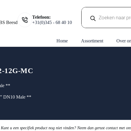
Producten
Telefoon:
zoeken
BS Beesd
+31(0)345 - 68 40 10
Home
Assortiment
Over o
-2-12G-MC
ale **
/2” DN10 Male **
 Kunt u een specifiek product nog niet vinden? Neem dan gerust contact met on