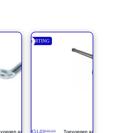
KORTING
n gebogen
Drieweg kogelkraan 12S +
boutgaten
€
51,03
voegen aan
Toevoegen aan
€
60,03