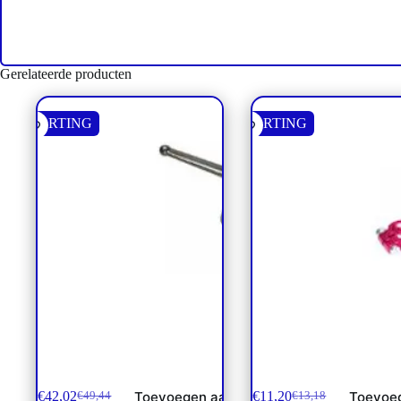
Gerelateerde producten
KORTING
KORTING
Drieweg kogelkraan 08L
Handel kogelkraan
€
42,02
€
11,20
Toevoegen aan
Toevoe
€
49,44
€
13,18