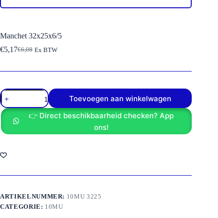
Manchet 32x25x6/5
€
5,17
€
6,08
Ex BTW
Oorspronkelijke
Huidige
prijs
prijs
was:
is:
€6,08.
€5,17.
Manchet
Toevoegen aan winkelwagen
32x25x6/5
aantal
👉 Direct beschikbaarheid checken? App
ons!
ARTIKELNUMMER:
10MU 3225
CATEGORIE:
10MU