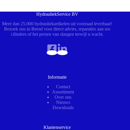
HydrauliekService BV
Meer dan 25.000 hydrauliekartikelen uit voorraad leverbaar!
Bezoek ons in Beesd voor direct advies, reparaties aan uw
cilinders of het persen van slangen terwijl u wacht.
Informatie
Contact
Assortiment
Over ons
Nieuws
Downloads
Klantenservice