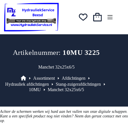
Ga
was:
is:
naar
€6,08.
€5,17.
de
inhoud
Winkelwagen
Artikelnummer:
10MU 3225
Manchet 32x25x6/5
Assortiment
Afdichtingen
Assortiment
Hydrauliek afdichtingen
Stang-zuigerafdichtingen
10MU
Manchet 32x25x6/5
Achter de schermen werken wij hard aan het vullen van onze digitale schappen.
Kunt u een specifiek product nog niet vinden? Neem dan gerust contact met ons
op.