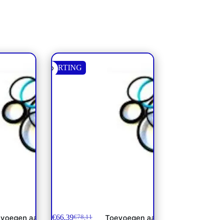
KORTING
cilinder 142
Afdichtset **
€
66,39
voegen aan
Toevoegen aan
€
78,11