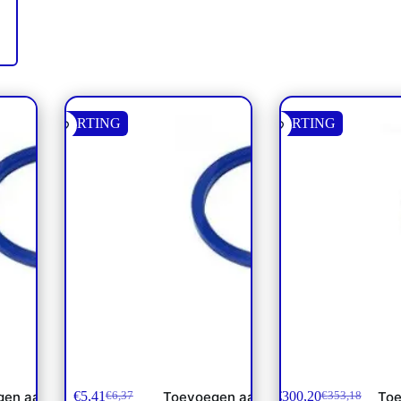
KORTING
KORTING
00 PSI
Afd. SAE Flens 3000/6000 PSI
Afdichtset Blijleven 
1 1/4″
€
5,41
€
300,20
gen aan
Toevoegen aan
Toe
€
6,37
€
353,18