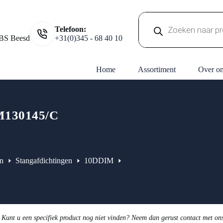
Producten
Telefoon:
zoeken
BS Beesd
+31(0)345 - 68 40 10
Home
Assortiment
Over o
130145/C
n
Stangafdichtingen
10DDIM
 Kunt u een specifiek product nog niet vinden? Neem dan gerust contact met on