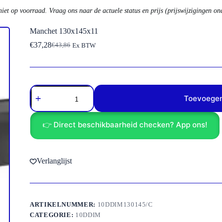
niet op voorraad. Vraag ons naar de actuele status en prijs (prijswijzigingen o
Manchet 130x145x11
€
37,28
€
43,86
Ex BTW
Oorspronkelijke
Huidige
prijs
prijs
was:
is:
€43,86.
€37,28.
Manchet
130x145x11
Toevoegen
aantal
👉 Direct beschikbaarheid checken? App ons!
Verlanglijst
ARTIKELNUMMER:
10DDIM130145/C
CATEGORIE:
10DDIM