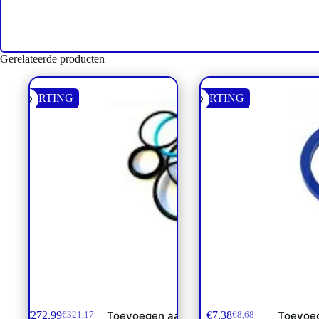
Gerelateerde producten
KORTING
KORTING
Afdichtset Blijleven cilinder 28
Afd. SAE Flens 3000/60
2-1/2″
€
272,99
€
7,38
Toevoegen aan
Toevoe
€
321,17
€
8,68