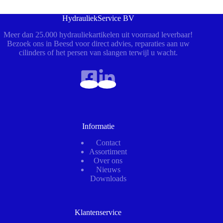
HydrauliekService BV
Meer dan 25.000 hydrauliekartikelen uit voorraad leverbaar!
Bezoek ons in Beesd voor direct advies, reparaties aan uw
cilinders of het persen van slangen terwijl u wacht.
Informatie
Contact
Assortiment
Over ons
Nieuws
Downloads
Klantenservice