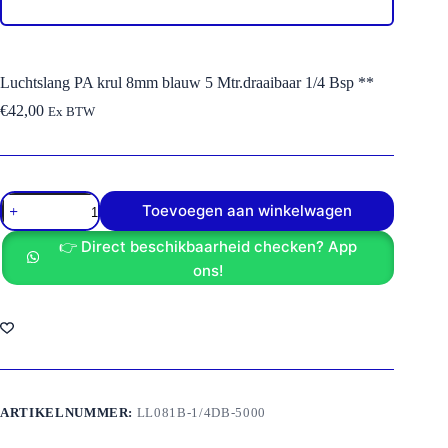
Luchtslang PA krul 8mm blauw 5 Mtr.draaibaar 1/4 Bsp **
€
42,00
Ex BTW
Luchtslang
Toevoegen aan winkelwagen
PA
krul
👉 Direct beschikbaarheid checken? App
8mm
blauw
ons!
5
Mtr.draaibaar
1/4
Bsp
**
aantal
ARTIKELNUMMER:
LL081B-1/4DB-5000