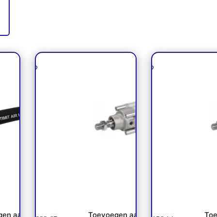
slang
Luchtcilinder Ø50 x 150
Luchtcilinder Ø6
ISO15552
ISO1555
gen aan
Toevoegen aan
Toe