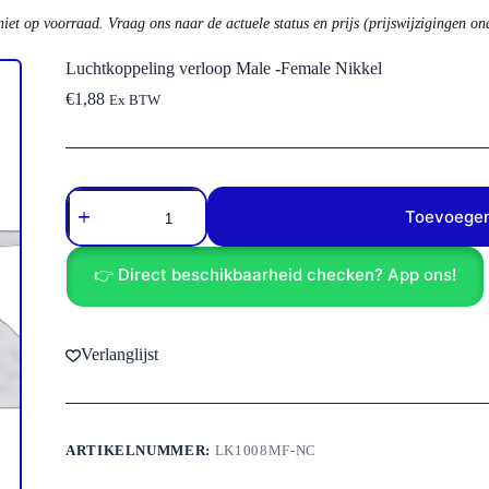
niet op voorraad. Vraag ons naar de actuele status en prijs (prijswijzigingen o
Luchtkoppeling verloop Male -Female Nikkel
€
1,88
Ex BTW
Luchtkoppeling
verloop
Toevoegen
Male
-
Female
👉 Direct beschikbaarheid checken? App ons!
Nikkel
aantal
Verlanglijst
ARTIKELNUMMER:
LK1008MF-NC