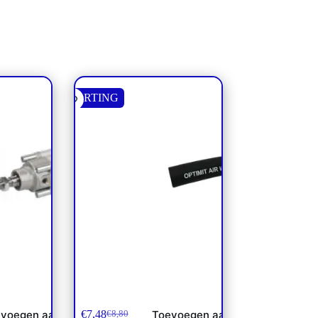
KORTING
3 x 100
Rubber perslucht- waterslang
2
Ø13×21
€
7,48
voegen aan
Toevoegen aan
€
8,80