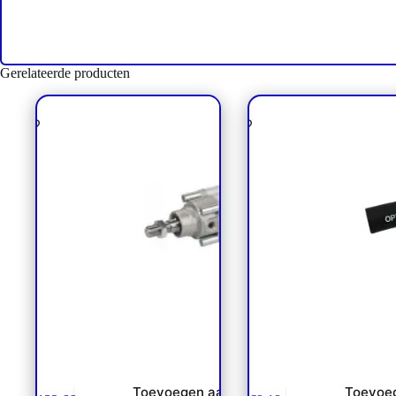
Gerelateerde producten
Luchtcilinder Ø32 x 250
Rubber perslucht- water
ISO15552
Ø16×26
Toevoegen aan
Toevoe