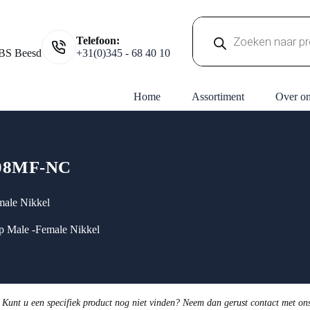
Producten
Telefoon:
zoeken
BS Beesd
+31(0)345 - 68 40 10
Home
Assortiment
Over o
08MF-NC
male Nikkel
p Male -Female Nikkel
 Kunt u een specifiek product nog niet vinden? Neem dan gerust contact met on