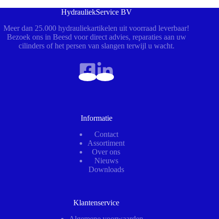
HydrauliekService BV
Meer dan 25.000 hydrauliekartikelen uit voorraad leverbaar!
Bezoek ons in Beesd voor direct advies, reparaties aan uw
cilinders of het persen van slangen terwijl u wacht.
Informatie
Contact
Assortiment
Over ons
Nieuws
Downloads
Klantenservice
Algemene voorwaarden