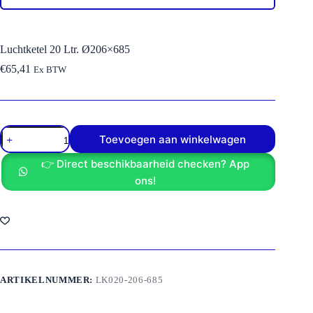
Luchtketel 20 Ltr. Ø206×685
€
65,41
Ex BTW
Luchtketel
Toevoegen aan winkelwagen
20
Ltr.
👉 Direct beschikbaarheid checken? App
Ø206x685
aantal
ons!
ARTIKELNUMMER:
LK020-206-685