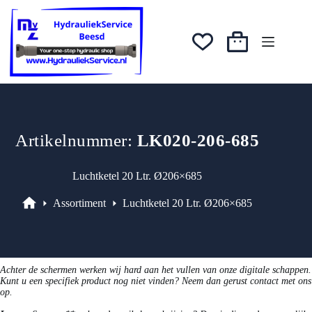
Ga
naar
de
inhoud
Winkelwagen
Artikelnummer:
LK020-206-685
Luchtketel 20 Ltr. Ø206×685
Assortiment
Luchtketel 20 Ltr. Ø206×685
Assortiment
Achter de schermen werken wij hard aan het vullen van onze digitale schappen.
Kunt u een specifiek product nog niet vinden? Neem dan gerust contact met ons
op.