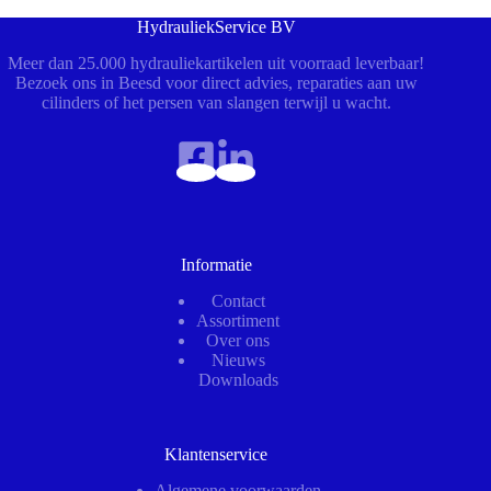
HydrauliekService BV
Meer dan 25.000 hydrauliekartikelen uit voorraad leverbaar!
Bezoek ons in Beesd voor direct advies, reparaties aan uw
cilinders of het persen van slangen terwijl u wacht.
Informatie
Contact
Assortiment
Over ons
Nieuws
Downloads
Klantenservice
Algemene voorwaarden