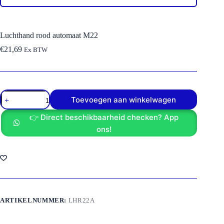
Luchthand rood automaat M22
€
21,69
Ex BTW
Luchthand
Toevoegen aan winkelwagen
rood
automaat
👉 Direct beschikbaarheid checken? App
M22
aantal
ons!
ARTIKELNUMMER:
LHR22A