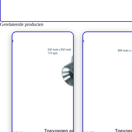
Gerelateerde producten
Verbinder BSP 1/2 L57 NP
Inschroever JICxBSP 60
Toevoegen aan
Toevoe