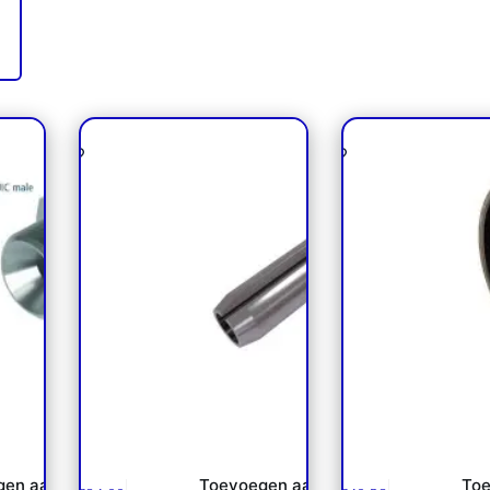
* cone
Pasquin valve
Lagerbus 180x185
NP
gen aan
Toevoegen aan
Toe