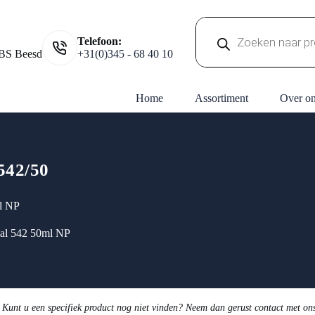
Producten
Telefoon:
zoeken
BS Beesd
+31(0)345 - 68 40 10
Home
Assortiment
Over o
542/50
ml NP
eal 542 50ml NP
 Kunt u een specifiek product nog niet vinden? Neem dan gerust contact met on