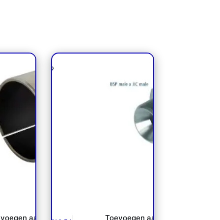
x30 PTFE
Inschroever JICxBSP 60* cone
voegen aan
Toevoegen aan