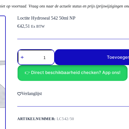
niet op voorraad. Vraag ons naar de actuele status en prijs (prijswijzigingen o
Loctite Hydroseal 542 50ml NP
€
42,51
Ex BTW
Loctite
Hydroseal
Toevoegen
542
50ml
NP
👉 Direct beschikbaarheid checken? App ons!
aantal
Verlanglijst
ARTIKELNUMMER:
LC542/50