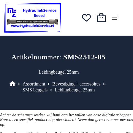
Ga
was:
is:
naar
€2,41.
€2,17.
de
inhoud
Winkelwagen
Artikelnummer:
SMS2512-05
Leidingbeugel 25mm
Assortiment
Bevestiging + accessoires
Assortiment
SMS beugels
Leidingbeugel 25mm
Achter de schermen werken wij hard aan het vullen van onze digitale schappen.
Kunt u een specifiek product nog niet vinden? Neem dan gerust contact met ons
op.