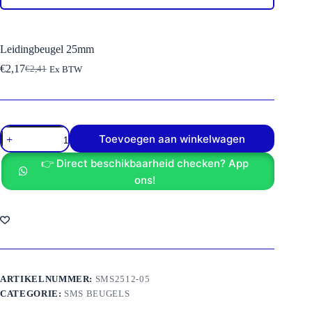
Leidingbeugel 25mm
€
2,17
€
2,41
Ex BTW
Oorspronkelijke
Huidige
prijs
prijs
was:
is:
€2,41.
€2,17.
Leidingbeugel
Toevoegen aan winkelwagen
25mm
aantal
👉 Direct beschikbaarheid checken? App
ons!
ARTIKELNUMMER:
SMS2512-05
CATEGORIE:
SMS BEUGELS