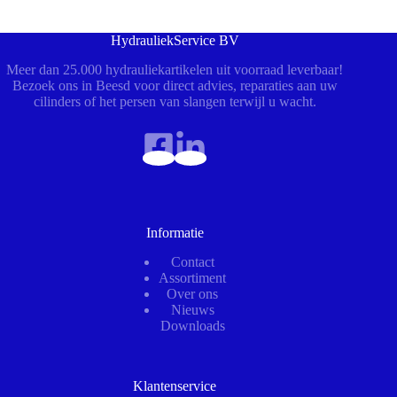
HydrauliekService BV
Meer dan 25.000 hydrauliekartikelen uit voorraad leverbaar!
Bezoek ons in Beesd voor direct advies, reparaties aan uw
cilinders of het persen van slangen terwijl u wacht.
Informatie
Contact
Assortiment
Over ons
Nieuws
Downloads
Klantenservice